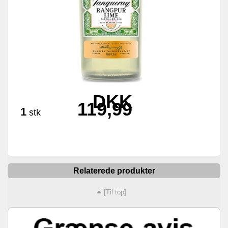
DKK
119,99
1
stk
Relaterede produkter
[Til top]