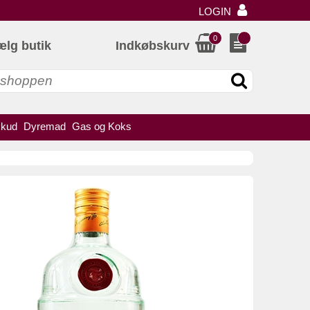
LOGIN
0
ælg butik
Indkøbskurv
skud
Dyremad
Gas og Koks