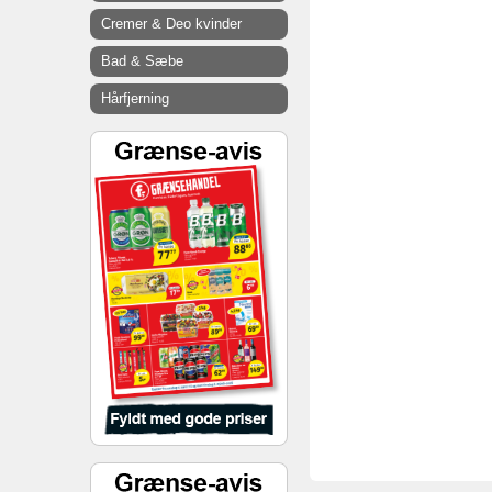
Cremer & Deo kvinder
Bad & Sæbe
Hårfjerning