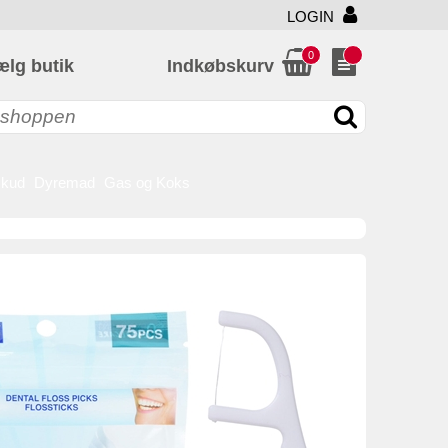
LOGIN
0
ælg butik
Indkøbskurv
skud
Dyremad
Gas og Koks