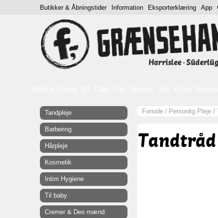
Butikker & Åbningstider
Information
Eksporterklæring
App
Vand & Energi
Øl
Cider
Vin
Spiritus
Slik
Kiosk
Fødev
Forside
/
Personlig Pleje
/
Tandpleje
Barbering
Tandtråd 
Hårpleje
Kosmetik
Intim Hygiene
Til baby
Cremer & Deo mænd