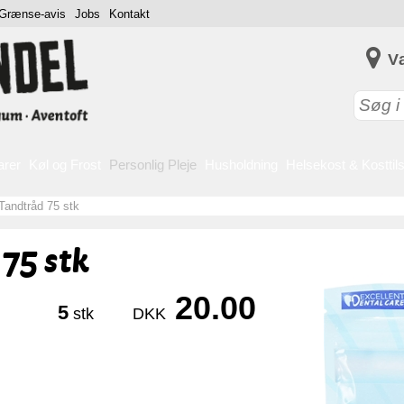
Grænse-avis
Jobs
Kontakt
V
arer
Køl og Frost
Personlig Pleje
Husholdning
Helsekost & Kosttil
Tandtråd 75 stk
75 stk
20.00
5
stk
DKK