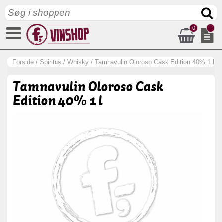
0
Forside
/
Spiritus
/
Whisky
/
Tamnavulin Oloroso Cask Edition 40% 1 l
Tamnavulin Oloroso Cask
Edition 40% 1 l