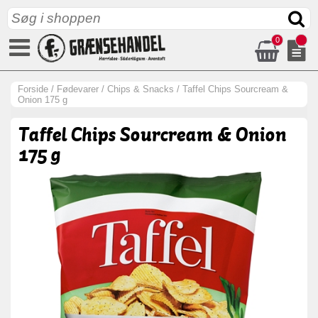
0
Forside
/
Fødevarer
/
Chips & Snacks
/
Taffel Chips Sourcream &
Onion 175 g
Taffel Chips Sourcream & Onion
175 g