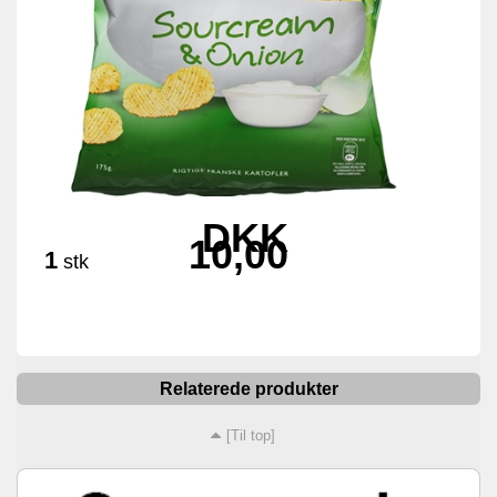
DKK
10,00
1
stk
Relaterede produkter
[Til top]