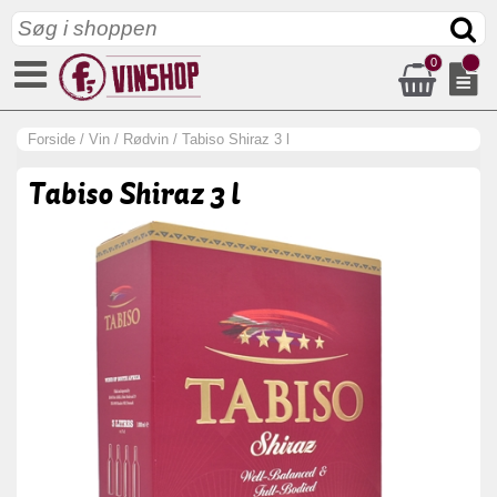
0
Forside
/
Vin
/
Rødvin
/
Tabiso Shiraz 3 l
Tabiso Shiraz 3 l