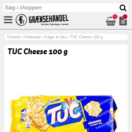
0
Forside
/
Fødevarer
/
Kager & kiks
/
TUC Cheese 100 g
TUC Cheese 100 g