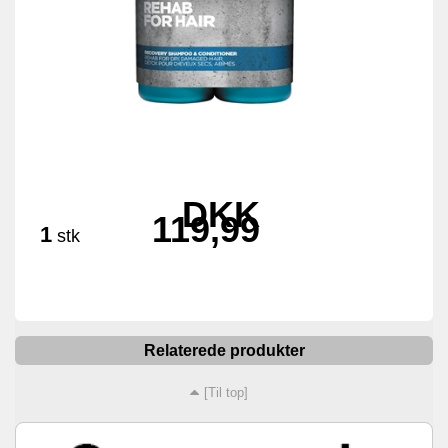
DKK
119,99
1
stk
Relaterede produkter
[Til top]