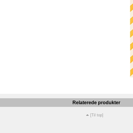
Relaterede produkter
[Til top]