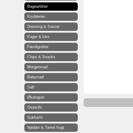
Bageartikler
Krydderier
Dressing & Saucer
Kager & kiks
Færdigretter
Chips & Snacks
Morgenmad
Babymad
Saft
Økologisk
Glutenfri
Sukkerfri
Nødder & Tørret frugt