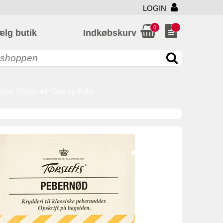
LOGIN
0
ælg butik
Indkøbskurv
skud
Dyremad
Gas og Koks