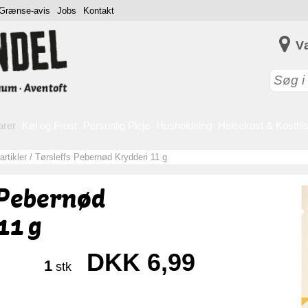
Grænse-avis
Jobs
Kontakt
V
arer
Køl og Frost
Personlig Pleje
Husholdning
Helsekost & Kosttil
rtikler
/
Tørsleffs Pebernød Krydderi 11 g
 Pebernød
11 g
DKK 6,99
1
stk