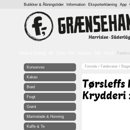
Butikker & Åbningstider
Information
Eksporterklæring
App
Vand & Energi
Øl
Cider
Vin
Spiritus
Slik
Kiosk
Fødev
Forside
/
Fødevarer
/
Bagea
Konserves
Kakao
Tørsleffs
Brød
Krydderi 
Frugt
Grønt
Marmelade & Honning
Kaffe & Te