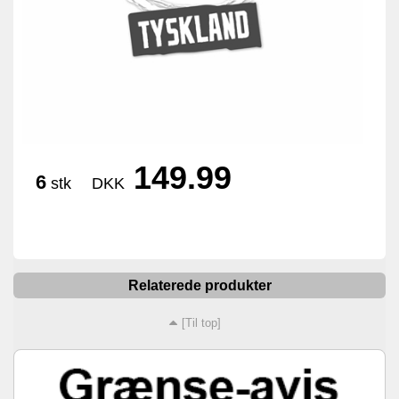
149.99
6
stk
DKK
Relaterede produkter
[Til top]