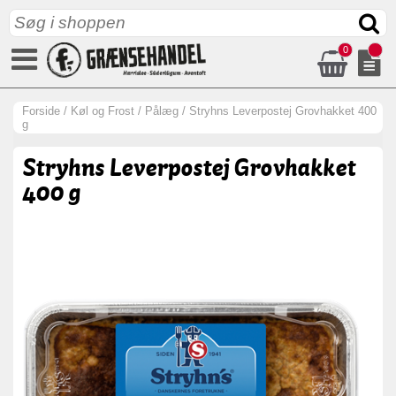
0
Forside
/
Køl og Frost
/
Pålæg
/
Stryhns Leverpostej Grovhakket 400
g
Stryhns Leverpostej Grovhakket
400 g