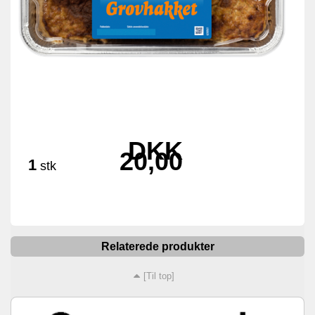
DKK
20,00
1
stk
Relaterede produkter
[Til top]