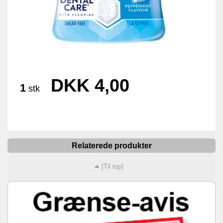
DKK 4,00
1
stk
Relaterede produkter
[Til top]