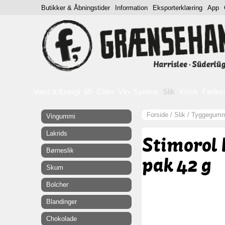
Butikker & Åbningstider
Information
Eksporterklæring
App
Vand & Energi
Øl
Cider
Vin
Spiritus
Slik
Kiosk
Fødev
Forside
/
Slik
/
Tyggegumm
Vingummi
Lakrids
Stimorol 
Børneslik
pak 42 g
Skum
Bolcher
Blandinger
Chokolade