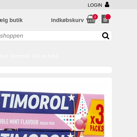
LOGIN
0
ælg butik
Indkøbskurv
skud
Dyremad
Gas og Koks