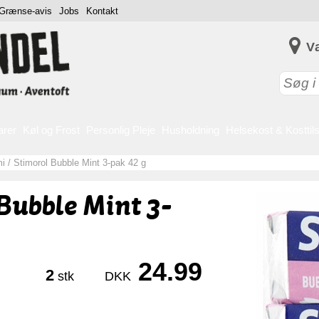
Grænse-avis
Jobs
Kontakt
V
arer
Køl og Frost
Personlig Pleje
Husholdning
Helsekost & Kosttil
i
/
Stimorol Bubble Mint 3-pak 42 g
Bubble Mint 3-
24.99
2
stk
DKK