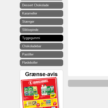
Dessert Chokolade
Karameller
Stænger
Slikkepinde
Tyggegummi
Chokoladebar
Pastiller
Flødeboller