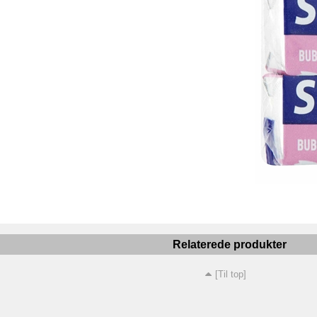
Relaterede produkter
[Til top]