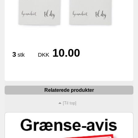
10.00
3
stk
DKK
Relaterede produkter
[Til top]