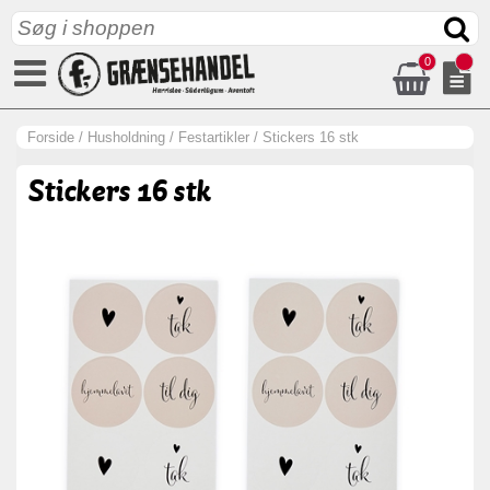
0
Forside
/
Husholdning
/
Festartikler
/
Stickers 16 stk
Stickers 16 stk