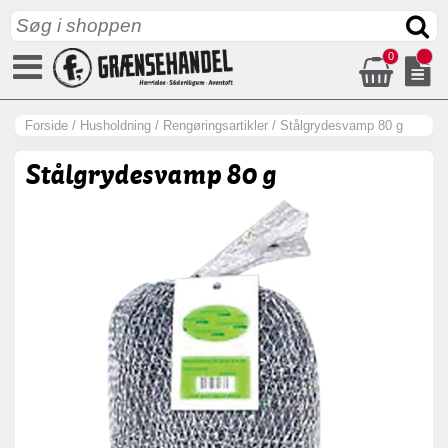
0
Forside
/
Husholdning
/
Rengøringsartikler
/
Stålgrydesvamp 80 g
Stålgrydesvamp 80 g