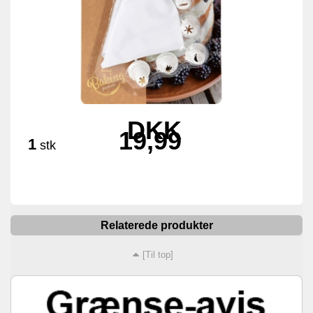
DKK
19,99
1
stk
Relaterede produkter
[Til top]