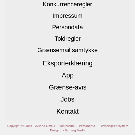
Konkurrenceregler
Impressum
Persondata
Toldregler
Grænsemail samtykke
Eksporterklæring
App
Grænse-avis
Jobs
Kontakt
Copyright © Fakta Tyskland GmbH
·
Impressum
·
Persondata
·
Hinweisgebersystem
Design by Broberg Media