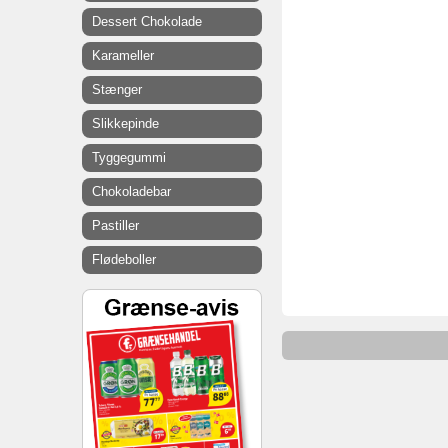
Dessert Chokolade
Karameller
Stænger
Slikkepinde
Tyggegummi
Chokoladebar
Pastiller
Flødeboller