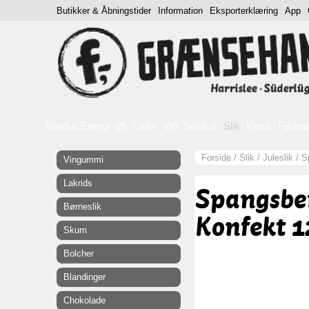
Butikker & Åbningstider
Information
Eksporterklæring
App
Vand & Energi
Øl
Cider
Vin
Spiritus
Slik
Kiosk
Fødev
Forside
/
Slik
/
Juleslik
/
S
Vingummi
Lakrids
Spangsbe
Børneslik
Konfekt 1
Skum
Bolcher
Blandinger
Chokolade