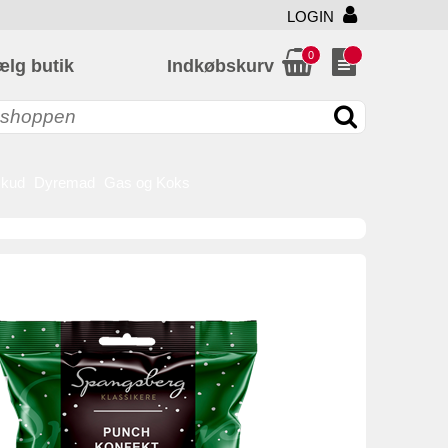
LOGIN
0
ælg butik
Indkøbskurv
skud
Dyremad
Gas og Koks