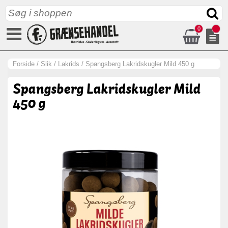
0
Forside
/
Slik
/
Lakrids
/
Spangsberg Lakridskugler Mild 450 g
Spangsberg Lakridskugler Mild
450 g