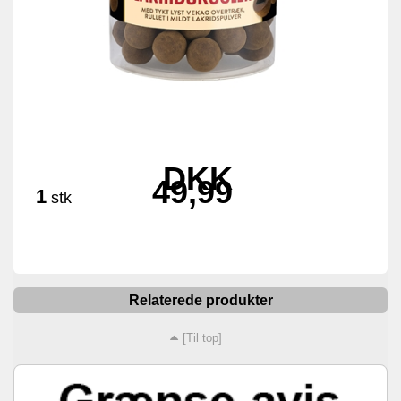
DKK
49,99
1
stk
Relaterede produkter
[Til top]