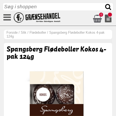
0
Forside
/
Slik
/
Flødeboller
/
Spangsberg Flødeboller Kokos 4-pak
124g
Spangsberg Flødeboller Kokos 4-
pak 124g