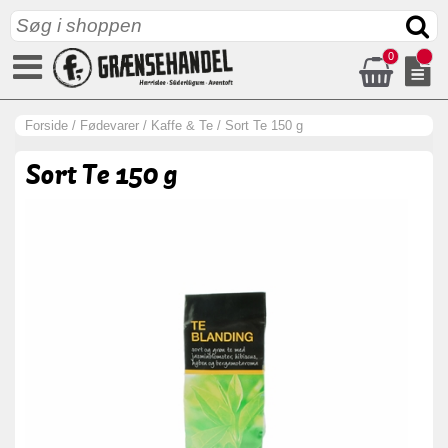
0
Forside
/
Fødevarer
/
Kaffe & Te
/
Sort Te 150 g
Sort Te 150 g