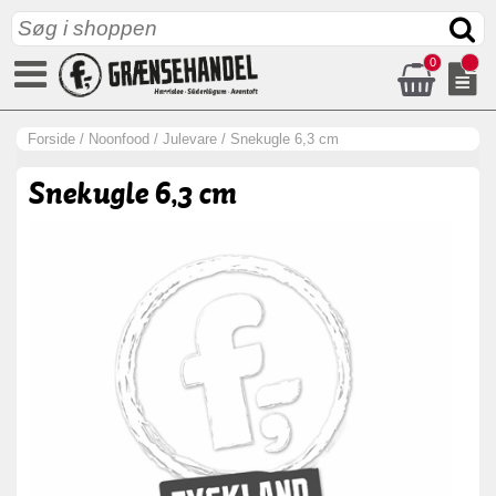
0
Forside
/
Noonfood
/
Julevare
/
Snekugle 6,3 cm
Snekugle 6,3 cm