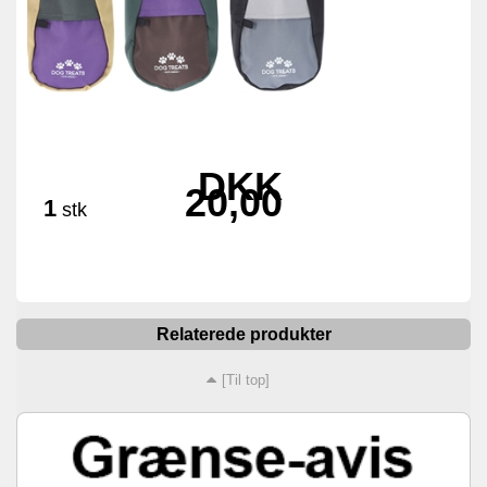
DKK
20,00
1
stk
Relaterede produkter
[Til top]