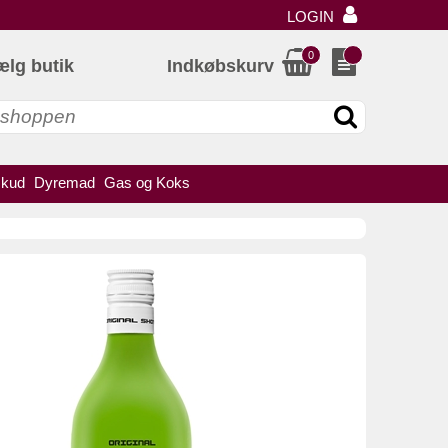
LOGIN
0
ælg butik
Indkøbskurv
skud
Dyremad
Gas og Koks