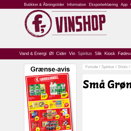
Butikker & Åbningstider
Information
Eksporterklæring
App
Vand & Energi
Øl
Cider
Vin
Spiritus
Slik
Kiosk
Fødev
Forside
/
Spiritus
/
Shots
Små Grøn