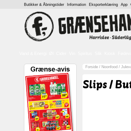
Butikker & Åbningstider
Information
Eksporterklæring
App
Vand & Energi
Øl
Cider
Vin
Spiritus
Slik
Kiosk
Fødev
Forside
/
Noonfood
/
Julev
Slips / Bu