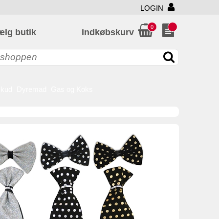
LOGIN
0
ælg butik
Indkøbskurv
skud
Dyremad
Gas og Koks