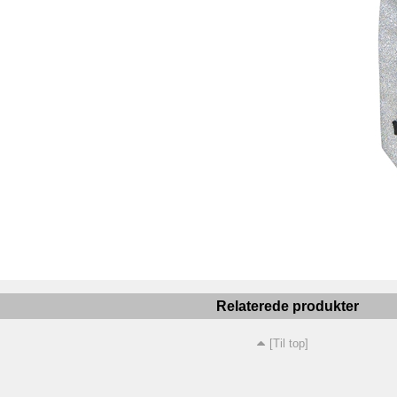
Relaterede produkter
[Til top]