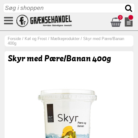
0
Forside
/
Køl og Frost
/
Mælkeprodukter
/
Skyr med Pære/Banan
400g
Skyr med Pære/Banan 400g