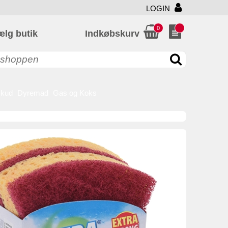
LOGIN
0
ælg butik
Indkøbskurv
skud
Dyremad
Gas og Koks