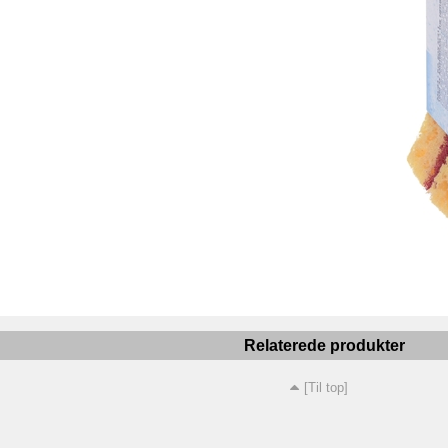
Relaterede produkter
[Til top]