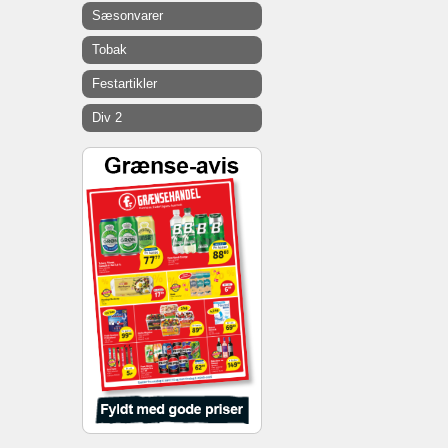
Sæsonvarer
Tobak
Festartikler
Div 2