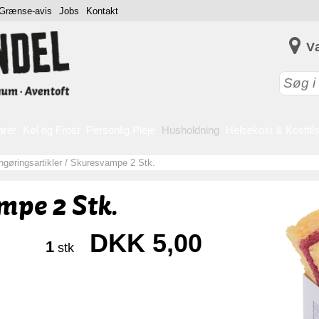
Grænse-avis
Jobs
Kontakt
V
arer
Køl og Frost
Personlig Pleje
Husholdning
Helsekost & Kosttil
gøringsartikler
/
Skuresvampe 2 Stk.
pe 2 Stk.
DKK 5,00
1
stk