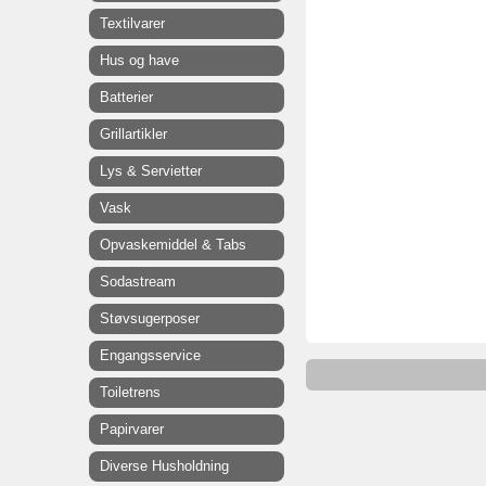
Textilvarer
Hus og have
Batterier
Grillartikler
Lys & Servietter
Vask
Opvaskemiddel & Tabs
Sodastream
Støvsugerposer
Engangsservice
Toiletrens
Papirvarer
Diverse Husholdning