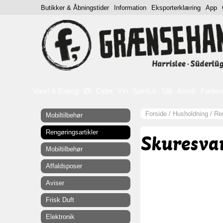
Butikker & Åbningstider
Information
Eksporterklæring
App
Vand & Energi
Øl
Cider
Vin
Spiritus
Slik
Kiosk
Fødev
Forside
/
Husholdning
/
Ren
Mobiltilbehør
Rengøringsartikler
Skuresvam
Mobiltilbehør
Affaldsposer
Aviser
Frisk Duft
Elektronik