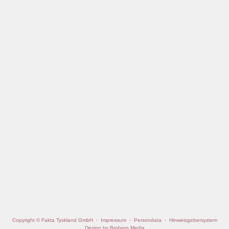
Copyright © Fakta Tyskland GmbH
·
Impressum
·
Persondata
·
Hinweisgebersystem
Design by Broberg Media