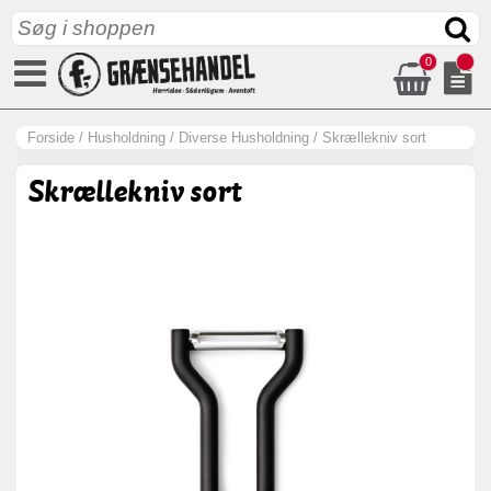
0
Forside
/
Husholdning
/
Diverse Husholdning
/
Skrællekniv sort
Skrællekniv sort