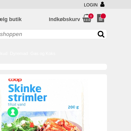
LOGIN
0
ælg butik
Indkøbskurv
skud
Dyremad
Gas og Koks