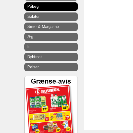
Pålæg
Salater
Smør & Margarine
Æg
Is
Dybfrost
Pølser