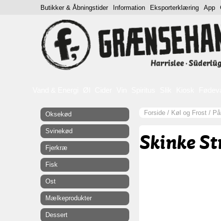
Butikker & Åbningstider
Information
Eksporterklæring
App
Vand & Energi
Øl
Cider
Vin
Spiritus
Slik
Kiosk
Fødev
Forside
/
Køl og Frost
/
På
Oksekød
Svinekød
Skinke St
Fjerkræ
Fisk
Ost
Mælkeprodukter
Dessert