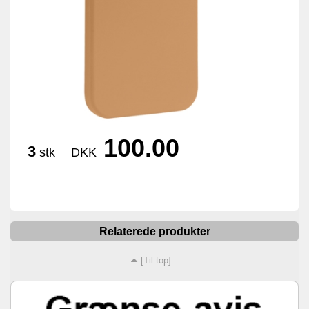
100.00
3
stk
DKK
Relaterede produkter
[Til top]