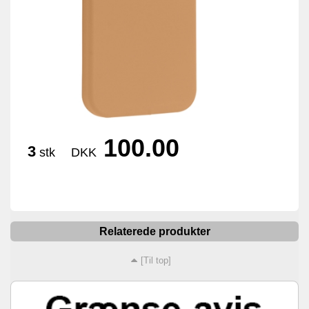
100.00
3
stk
DKK
Relaterede produkter
[Til top]