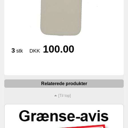
100.00
3
stk
DKK
Relaterede produkter
[Til top]