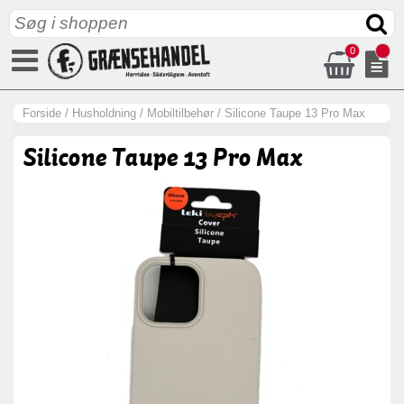
0
Forside
/
Husholdning
/
Mobiltilbehør
/
Silicone Taupe 13 Pro Max
Silicone Taupe 13 Pro Max