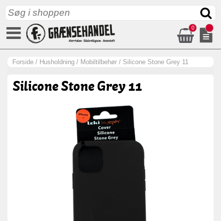
0
Forside
/
Husholdning
/
Mobiltilbehør
/
Silicone Stone Grey 11
Silicone Stone Grey 11