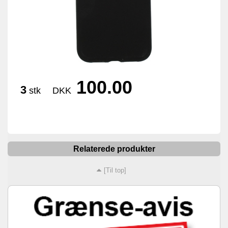
100.00
3
stk
DKK
Relaterede produkter
[Til top]