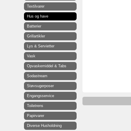
Textilvarer
Hus og have
Batterier
Grillartikler
Lys & Servietter
Vask
Opvaskemiddel & Tabs
Sodastream
Støvsugerposer
Engangsservice
Toiletrens
Papirvarer
Diverse Husholdning