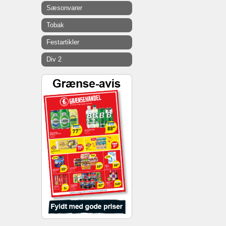
Sæsonvarer
Tobak
Festartikler
Div 2