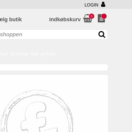
LOGIN
0
ælg butik
Indkøbskurv
skud
Dyremad
Gas og Koks