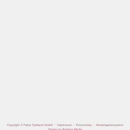
Copyright © Fakta Tyskland GmbH
·
Impressum
·
Persondata
·
Hinweisgebersystem
Design by Broberg Media