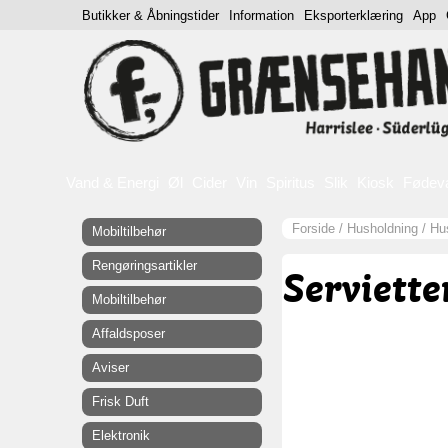
Butikker & Åbningstider
Information
Eksporterklæring
App
Vand & Energi
Øl
Cider
Vin
Spiritus
Slik
Kiosk
Fødev
Forside
/
Husholdning
/
Hu
Mobiltilbehør
Rengøringsartikler
Serviette
Mobiltilbehør
Affaldsposer
Aviser
Frisk Duft
Elektronik