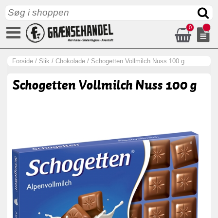
0
Forside
/
Slik
/
Chokolade
/
Schogetten Vollmilch Nuss 100 g
Schogetten Vollmilch Nuss 100 g