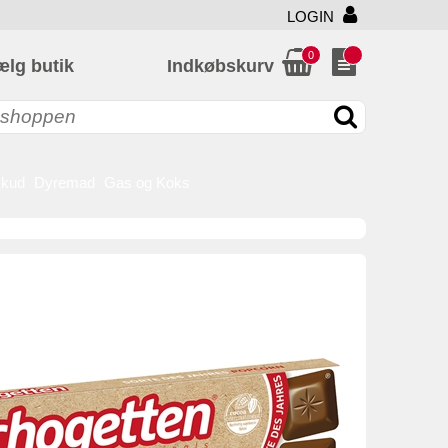
LOGIN
0
ælg butik
Indkøbskurv
skud
Dyremad
Gas og Koks