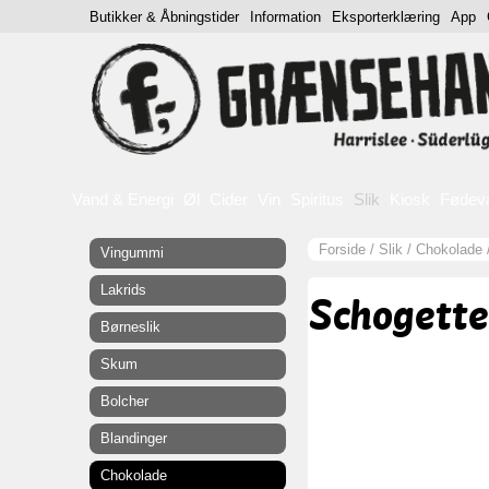
Butikker & Åbningstider
Information
Eksporterklæring
App
Vand & Energi
Øl
Cider
Vin
Spiritus
Slik
Kiosk
Fødev
Forside
/
Slik
/
Chokolade
Vingummi
Lakrids
Schogette
Børneslik
Skum
Bolcher
Blandinger
Chokolade