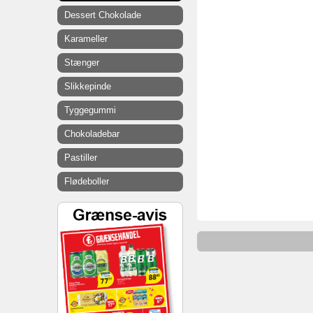
Dessert Chokolade
Karameller
Stænger
Slikkepinde
Tyggegummi
Chokoladebar
Pastiller
Flødeboller