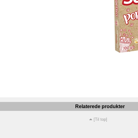
Relaterede produkter
[Til top]