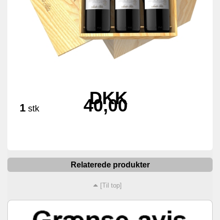
DKK
40,00
1
stk
Relaterede produkter
[Til top]