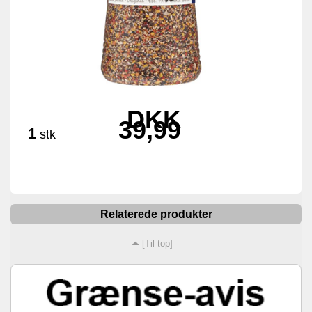
DKK
39,99
1
stk
Relaterede produkter
[Til top]