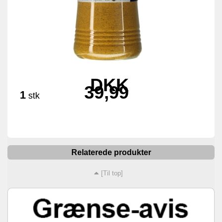
DKK
39,99
1
stk
Relaterede produkter
[Til top]