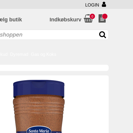
LOGIN
0
ælg butik
Indkøbskurv
skud
Dyremad
Gas og Koks