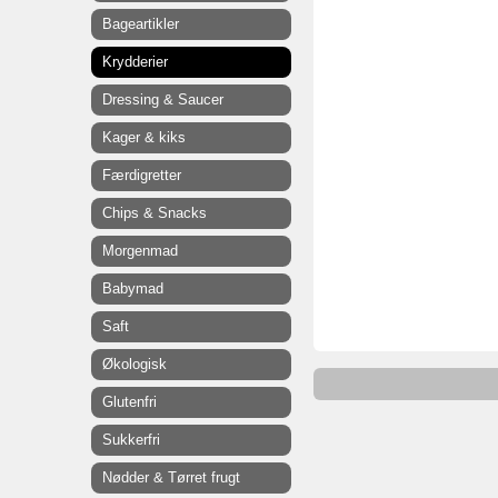
Bageartikler
Krydderier
Dressing & Saucer
Kager & kiks
Færdigretter
Chips & Snacks
Morgenmad
Babymad
Saft
Økologisk
Glutenfri
Sukkerfri
Nødder & Tørret frugt