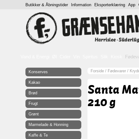
Butikker & Åbningstider
Information
Eksporterklæring
App
Vand & Energi
Øl
Cider
Vin
Spiritus
Slik
Kiosk
Fødev
Forside
/
Fødevarer
/
Krydd
Konserves
Kakao
Santa Mar
Brød
210 g
Frugt
Grønt
Marmelade & Honning
Kaffe & Te