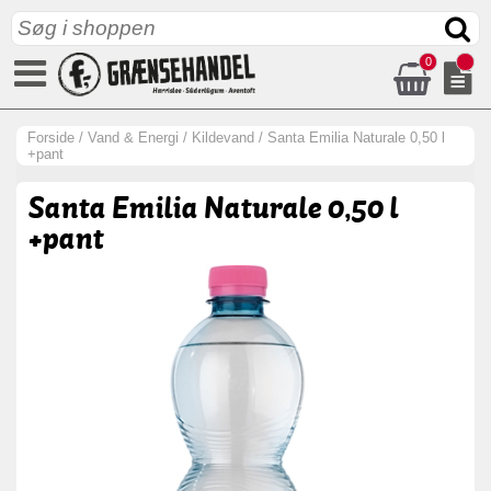
0
Forside
/
Vand & Energi
/
Kildevand
/
Santa Emilia Naturale 0,50 l
+pant
Santa Emilia Naturale 0,50 l
+pant