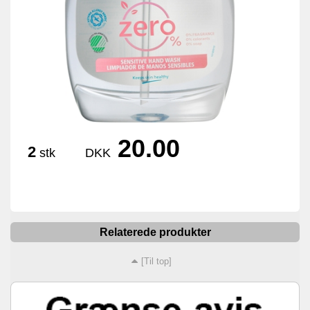
20.00
2
stk
DKK
Relaterede produkter
[Til top]