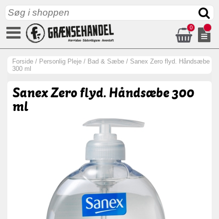
0
Forside
/
Personlig Pleje
/
Bad & Sæbe
/
Sanex Zero flyd. Håndsæbe
300 ml
Sanex Zero flyd. Håndsæbe 300
ml