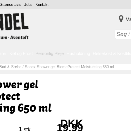
Grænse-avis
Jobs
Kontakt
V
arer
Køl og Frost
Personlig Pleje
Husholdning
Helsekost & Kosttil
Bad & Sæbe
/
Sanex Shower gel BiomeProtect Moisturising 650 ml
ower gel
tect
ing 650 ml
DKK
19,99
1
stk