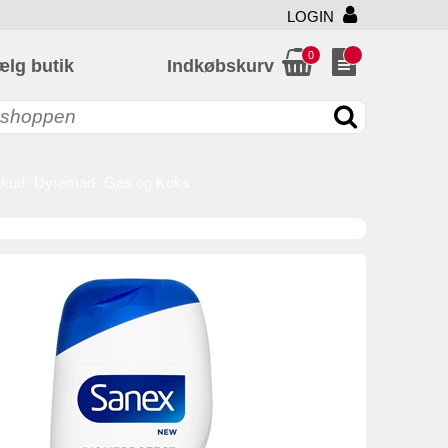
LOGIN
0
ælg butik
Indkøbskurv
skud
Dyremad
Gas og Koks