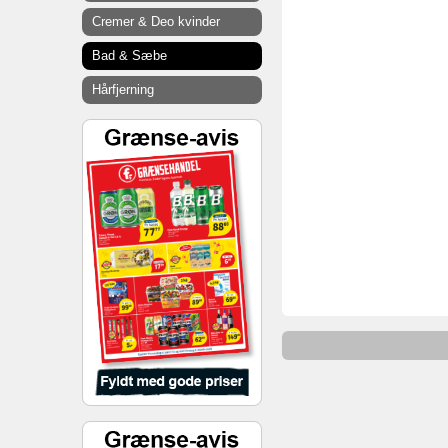
Cremer & Deo kvinder
Bad & Sæbe
Hårfjerning