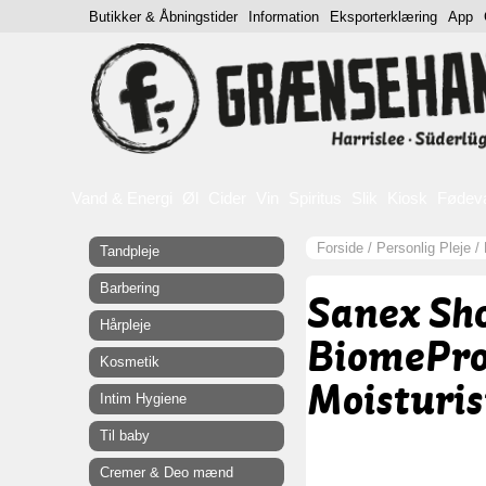
Butikker & Åbningstider
Information
Eksporterklæring
App
Vand & Energi
Øl
Cider
Vin
Spiritus
Slik
Kiosk
Fødev
Forside
/
Personlig Pleje
/
Tandpleje
Barbering
Sanex Sh
Hårpleje
BiomePro
Kosmetik
Moisturis
Intim Hygiene
Til baby
Cremer & Deo mænd