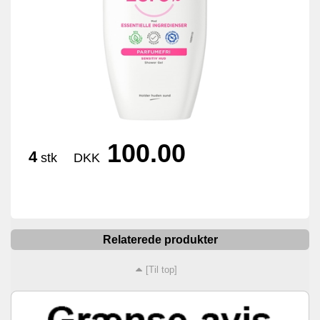
100.00
4
stk
DKK
Relaterede produkter
[Til top]