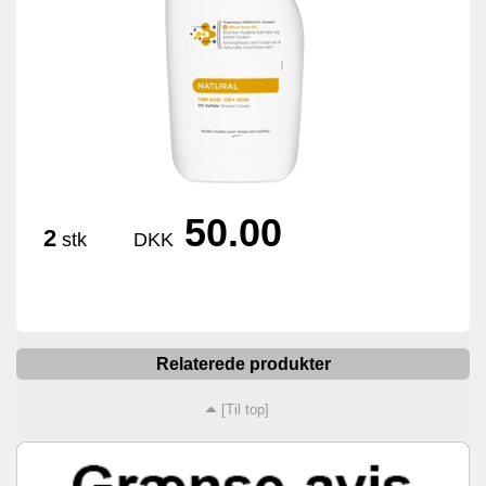
50.00
2
stk
DKK
Relaterede produkter
[Til top]