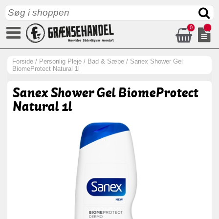
0
Forside
/
Personlig Pleje
/
Bad & Sæbe
/
Sanex Shower Gel
BiomeProtect Natural 1l
Sanex Shower Gel BiomeProtect
Natural 1l