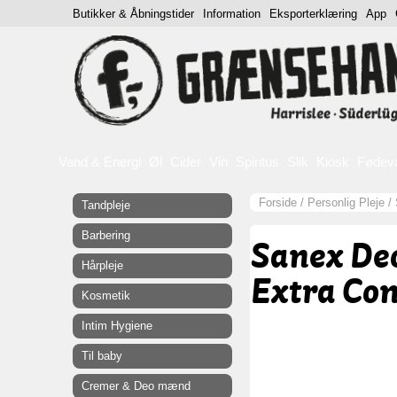
Butikker & Åbningstider
Information
Eksporterklæring
App
Vand & Energi
Øl
Cider
Vin
Spiritus
Slik
Kiosk
Fødev
Forside
/
Personlig Pleje
/
Tandpleje
Barbering
Sanex De
Hårpleje
Extra Con
Kosmetik
Intim Hygiene
Til baby
Cremer & Deo mænd