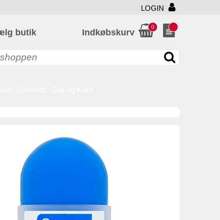
LOGIN
0
ælg butik
Indkøbskurv
skud
Dyremad
Gas og Koks