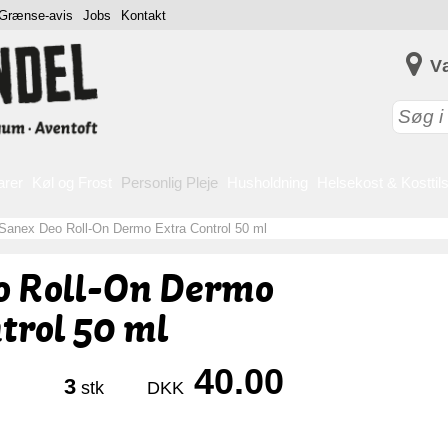
Grænse-avis
Jobs
Kontakt
V
arer
Køl og Frost
Personlig Pleje
Husholdning
Helsekost & Kosttil
Sanex Deo Roll-On Dermo Extra Control 50 ml
o Roll-On Dermo
trol 50 ml
40.00
3
stk
DKK