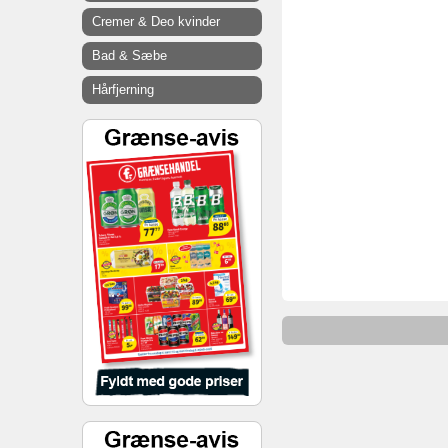
Cremer & Deo kvinder
Bad & Sæbe
Hårfjerning