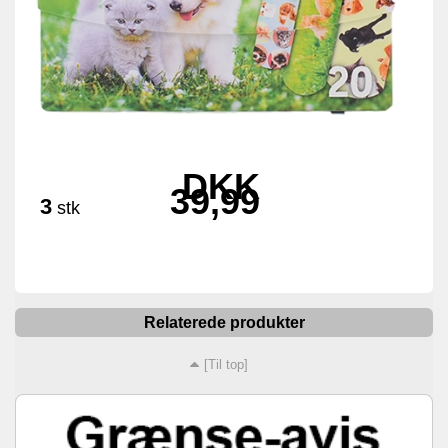
DKK
39,99
3
stk
Relaterede produkter
[Til top]