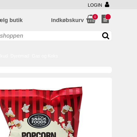
LOGIN
0
ælg butik
Indkøbskurv
skud
Dyremad
Gas og Koks