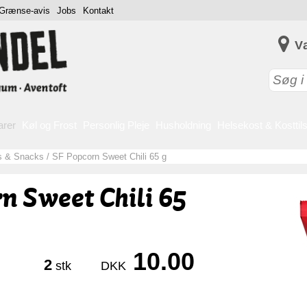
Grænse-avis
Jobs
Kontakt
V
arer
Køl og Frost
Personlig Pleje
Husholdning
Helsekost & Kosttil
s & Snacks
/
SF Popcorn Sweet Chili 65 g
n Sweet Chili 65
10.00
2
stk
DKK