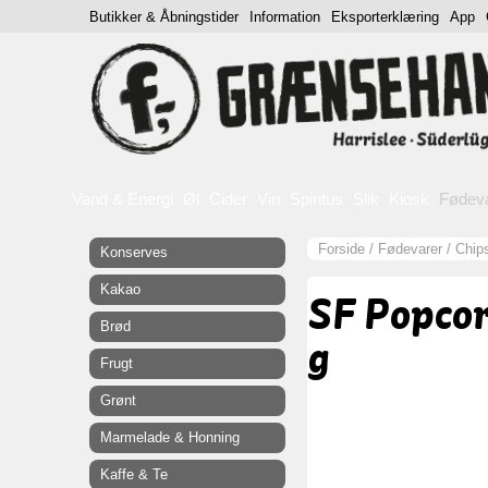
Butikker & Åbningstider
Information
Eksporterklæring
App
Vand & Energi
Øl
Cider
Vin
Spiritus
Slik
Kiosk
Fødev
Forside
/
Fødevarer
/
Chip
Konserves
Kakao
SF Popcor
Brød
g
Frugt
Grønt
Marmelade & Honning
Kaffe & Te