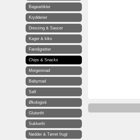
Bageartikler
Krydderier
Dressing & Saucer
Kager & kiks
Færdigretter
Chips & Snacks
Morgenmad
Babymad
Saft
Økologisk
Glutenfri
Sukkerfri
Nødder & Tørret frugt