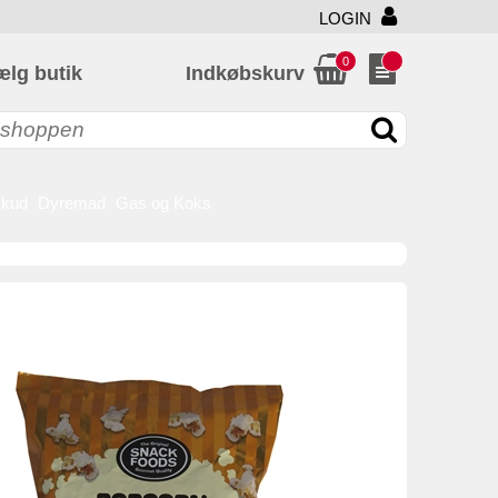
LOGIN
0
ælg butik
Indkøbskurv
skud
Dyremad
Gas og Koks