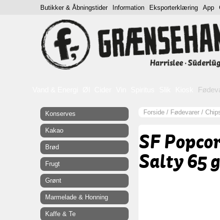
Butikker & Åbningstider
Information
Eksporterklæring
App
Vand & Energi
Øl
Cider
Vin
Spiritus
Slik
Kiosk
Fødev
Forside
/
Fødevarer
/
Chip
Konserves
Kakao
SF Popco
Brød
Salty 65 g
Frugt
Grønt
Marmelade & Honning
Kaffe & Te