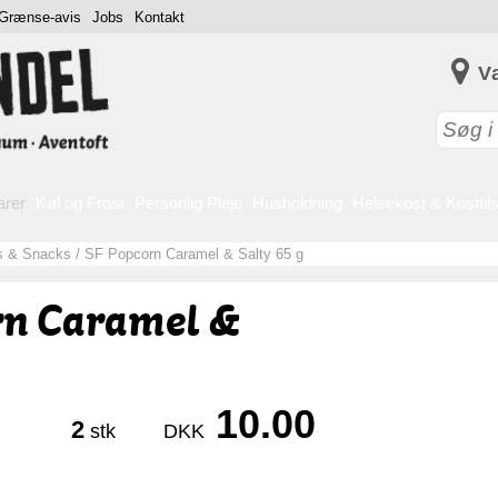
Grænse-avis
Jobs
Kontakt
V
arer
Køl og Frost
Personlig Pleje
Husholdning
Helsekost & Kosttil
s & Snacks
/
SF Popcorn Caramel & Salty 65 g
rn Caramel &
10.00
2
stk
DKK