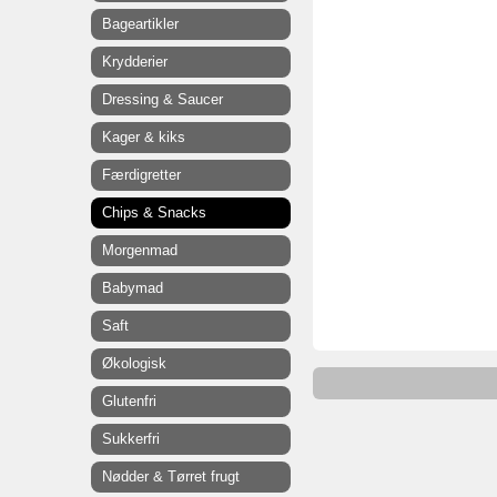
Bageartikler
Krydderier
Dressing & Saucer
Kager & kiks
Færdigretter
Chips & Snacks
Morgenmad
Babymad
Saft
Økologisk
Glutenfri
Sukkerfri
Nødder & Tørret frugt