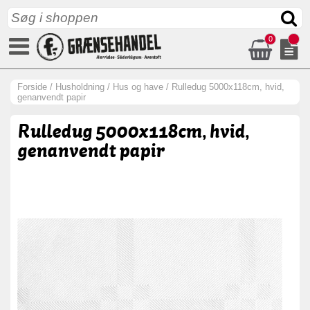
0
Forside
/
Husholdning
/
Hus og have
/
Rulledug 5000x118cm, hvid,
genanvendt papir
Rulledug 5000x118cm, hvid,
genanvendt papir